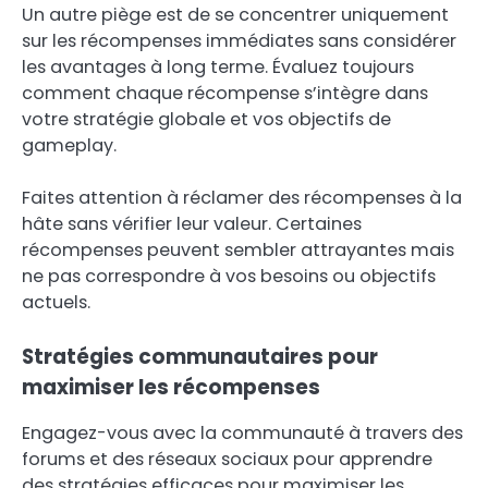
Un autre piège est de se concentrer uniquement
sur les récompenses immédiates sans considérer
les avantages à long terme. Évaluez toujours
comment chaque récompense s’intègre dans
votre stratégie globale et vos objectifs de
gameplay.
Faites attention à réclamer des récompenses à la
hâte sans vérifier leur valeur. Certaines
récompenses peuvent sembler attrayantes mais
ne pas correspondre à vos besoins ou objectifs
actuels.
Stratégies communautaires pour
maximiser les récompenses
Engagez-vous avec la communauté à travers des
forums et des réseaux sociaux pour apprendre
des stratégies efficaces pour maximiser les