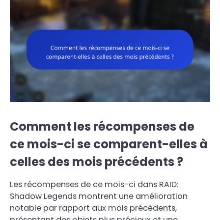
Comment les récompenses de
ce mois-ci se comparent-elles à
celles des mois précédents ?
Les récompenses de ce mois-ci dans RAID:
Shadow Legends montrent une amélioration
notable par rapport aux mois précédents,
présentant des objets plus précieux et une