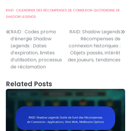
RAID : CALENDRIER DES RÉCOMPENSES DE CONNEXION QUOTIDIENNE DE
SHADOW LEGENDS
Post
RAID : Codes promo
RAID: Shadow Legends
d’énergie Shadow
Récompenses de
navigation
Legends : Dates
connexion historiques :
d’expiration, limites
Objets passés, intérêt
d’utilisation, processus
des joueurs, tendances
de réclamation
Related Posts