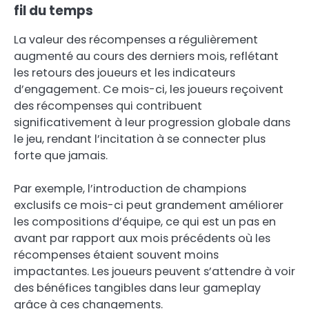
fil du temps
La valeur des récompenses a régulièrement
augmenté au cours des derniers mois, reflétant
les retours des joueurs et les indicateurs
d’engagement. Ce mois-ci, les joueurs reçoivent
des récompenses qui contribuent
significativement à leur progression globale dans
le jeu, rendant l’incitation à se connecter plus
forte que jamais.
Par exemple, l’introduction de champions
exclusifs ce mois-ci peut grandement améliorer
les compositions d’équipe, ce qui est un pas en
avant par rapport aux mois précédents où les
récompenses étaient souvent moins
impactantes. Les joueurs peuvent s’attendre à voir
des bénéfices tangibles dans leur gameplay
grâce à ces changements.