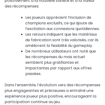
positivement à la nouvelle variété et à la valeur
des récompenses.
Les joueurs apprécient l’inclusion de
champions exclusifs, ce qui ajoute de
l’excitation aux connexions quotidiennes.
Les retours indiquent que les matériaux
de fabrication sont très valorisés, car ils
améliorent la flexibilité du gameplay.
De nombreux utilisateurs ont noté que
les récompenses du mois actuel
semblent plus gratifiantes et
impactantes par rapport aux offres
passées.
Dans l’ensemble, l’évolution vers des récompenses
plus engageantes et précieuses a entraîné une
expérience joueur plus positive, encourageant la
participation continue au jeu.