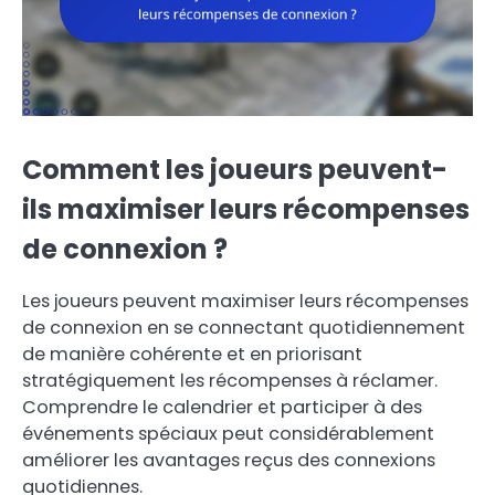
Comment les joueurs peuvent-
ils maximiser leurs récompenses
de connexion ?
Les joueurs peuvent maximiser leurs récompenses
de connexion en se connectant quotidiennement
de manière cohérente et en priorisant
stratégiquement les récompenses à réclamer.
Comprendre le calendrier et participer à des
événements spéciaux peut considérablement
améliorer les avantages reçus des connexions
quotidiennes.