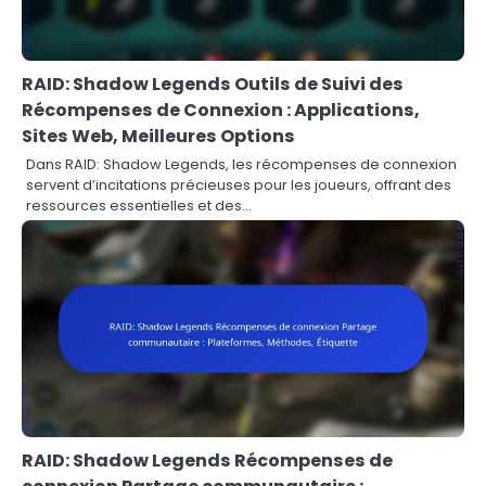
RAID: Shadow Legends Outils de Suivi des
Récompenses de Connexion : Applications,
Sites Web, Meilleures Options
Dans RAID: Shadow Legends, les récompenses de connexion
servent d’incitations précieuses pour les joueurs, offrant des
ressources essentielles et des…
RAID: Shadow Legends Récompenses de