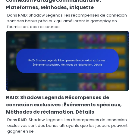
connexion Partage communautaire :
Plateformes, Méthodes, Étiquette
Dans RAID: Shadow Legends, les récompenses de connexion
sont des bonus précieux qui améliorent le gameplay en
fournissant des ressources…
RAID: Shadow Legends Récompenses de
connexion exclusives : Événements spéciaux,
Méthodes de réclamation, Détails
Dans RAID: Shadow Legends, les récompenses de connexion
exclusives sont des bonus attrayants que les joueurs peuvent
gagner en se…