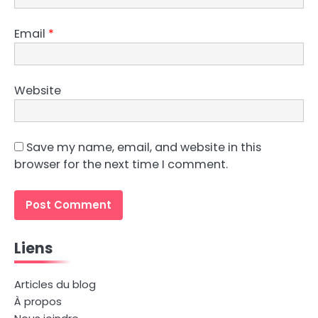
Email
*
Website
Save my name, email, and website in this
browser for the next time I comment.
Liens
Articles du blog
À propos