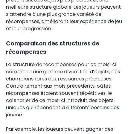
meilleure structure globale. Les joueurs peuvent
s’attendre à une plus grande variété de
récompenses, améliorant leur expérience de jeu
et leur progression.
Comparaison des structures de
récompenses
La structure de récompenses pour ce mois-ci
comprend une gamme diversifiée d’objets, des
champions rares aux ressources précieuses.
Contrairement aux mois précédents, où les
récompenses étaient souvent répétitives, le
calendrier de ce mois-ci introduit des objets
uniques qui répondent à différents besoins des
joueurs.
Par exemple, les joueurs peuvent gagner des