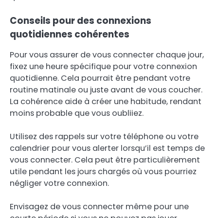
Conseils pour des connexions
quotidiennes cohérentes
Pour vous assurer de vous connecter chaque jour,
fixez une heure spécifique pour votre connexion
quotidienne. Cela pourrait être pendant votre
routine matinale ou juste avant de vous coucher.
La cohérence aide à créer une habitude, rendant
moins probable que vous oubliiez.
Utilisez des rappels sur votre téléphone ou votre
calendrier pour vous alerter lorsqu’il est temps de
vous connecter. Cela peut être particulièrement
utile pendant les jours chargés où vous pourriez
négliger votre connexion.
Envisagez de vous connecter même pour une